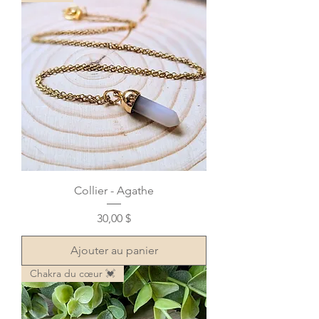
Collier - Agathe
Prix
30,00 $
Ajouter au panier
Chakra du cœur 💓