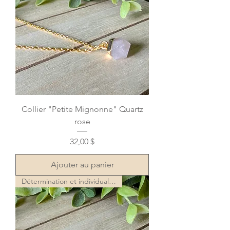
Collier "Petite Mignonne" Quartz
rose
Prix
32,00 $
Ajouter au panier
Détermination et individualité