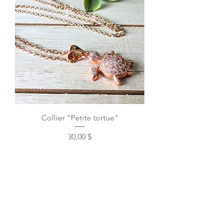
Collier "Petite tortue"
Prix
30,00 $
Ajouter au panier
Sagesse et transformation