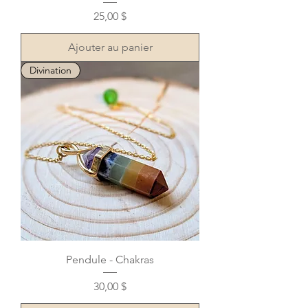
Prix
25,00 $
Ajouter au panier
Divination
Pendule - Chakras
Prix
30,00 $