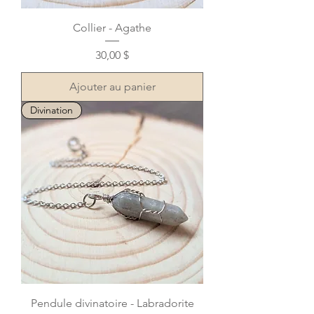
Collier - Agathe
Prix
30,00 $
Ajouter au panier
Divination
Pendule divinatoire - Labradorite