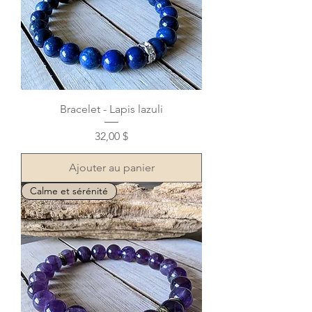
Bracelet - Lapis lazuli
Prix
32,00 $
Ajouter au panier
Calme et sérénité