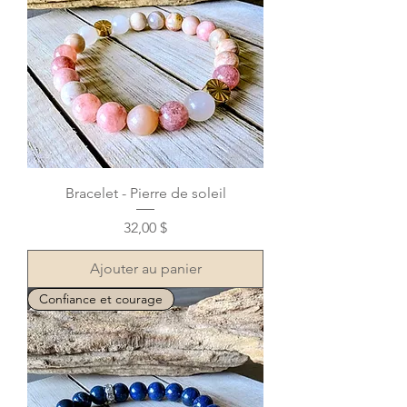
Bracelet - Pierre de soleil
Prix
32,00 $
Ajouter au panier
Confiance et courage