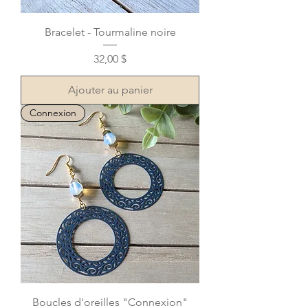
Bracelet - Tourmaline noire
Prix
32,00 $
Ajouter au panier
Connexion
Boucles d'oreilles "Connexion"