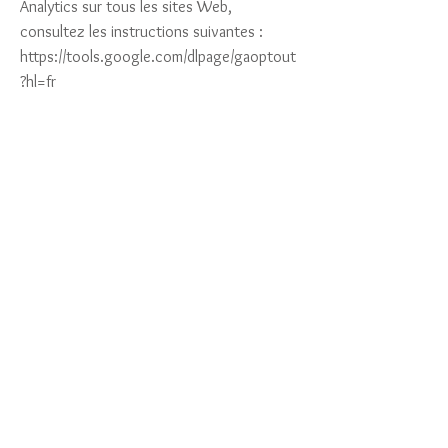
Analytics sur tous les sites Web,
consultez les instructions suivantes :
https://tools.google.com/dlpage/gaoptout
?hl=fr
Il se peut que nous modifiions cette
politique en matière de cookies. Nous
vous encourageons à consulter
régulièrement cette page pour obtenir les
dernières informations sur les cookies.
Politiques de cookies