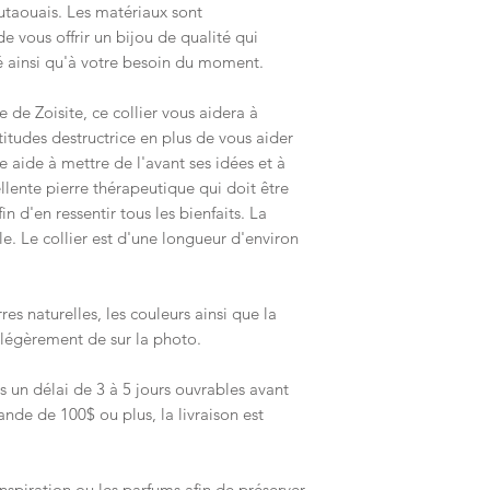
taouais. Les matériaux sont
e vous offrir un bijou de qualité qui
é ainsi qu'à votre besoin du moment.
de Zoisite, ce collier vous aidera à
titudes destructrice en plus de vous aider
e aide à mettre de l'avant ses idées et à
llente pierre thérapeutique qui doit être
n d'en ressentir tous les bienfaits. La
le. Le collier est d'une longueur d'environ
rres naturelles, les couleurs ainsi que la
 légèrement de sur la photo.
 un délai de 3 à 5 jours ouvrables avant
de de 100$ ou plus, la livraison est
ranspiration ou les parfums afin de préserver