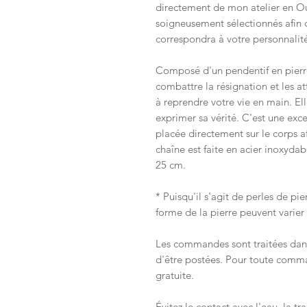
directement de mon atelier en Ou
soigneusement sélectionnés afin d
correspondra à votre personnalit
Composé d'un pendentif en pierre 
combattre la résignation et les at
à reprendre votre vie en main. Ell
exprimer sa vérité. C'est une exce
placée directement sur le corps afi
chaîne est faite en acier inoxydab
25 cm.
* Puisqu'il s'agit de perles de pie
forme de la pierre peuvent varier
Les commandes sont traitées dans
d'être postées. Pour toute comman
gratuite.
Évitez le contact avec l'eau, la t