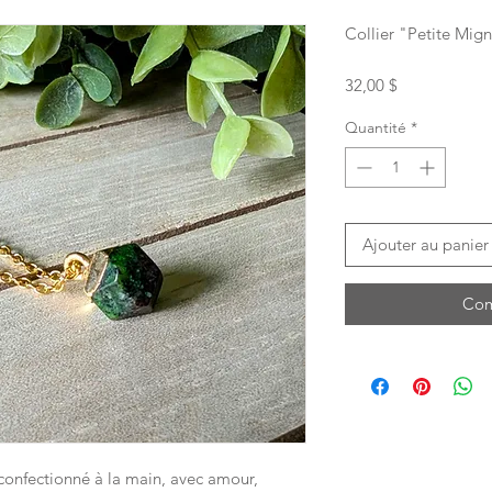
Collier "Petite Mig
Prix
32,00 $
Quantité
*
Ajouter au panier
Com
 confectionné à la main, avec amour,