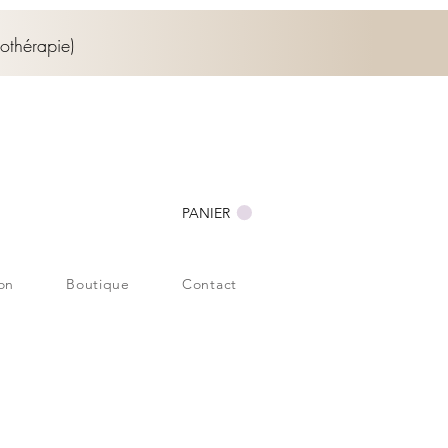
othérapie)
PANIER
ion
Boutique
Contact