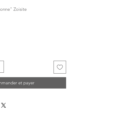
nonne" Zoisite
mander et payer